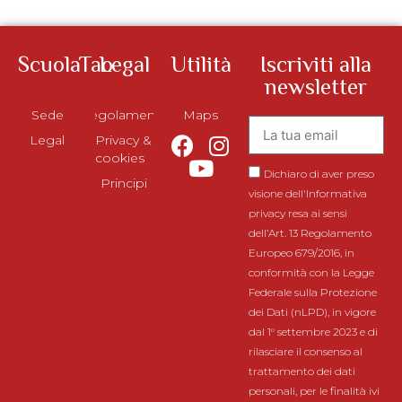
ScuolaTao
Legal
Utilità
Iscriviti alla
newsletter
Sede
Regolamento
Maps
Legal
Privacy &
cookies
Dichiaro di aver preso
Principi
visione dell'Informativa
privacy resa ai sensi
dell’Art. 13 Regolamento
Europeo 679/2016, in
conformità con la Legge
Federale sulla Protezione
dei Dati (nLPD), in vigore
dal 1° settembre 2023 e di
rilasciare il consenso al
trattamento dei dati
personali, per le finalità ivi