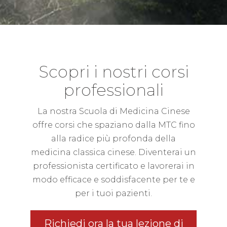
Scopri i nostri corsi
professionali
La nostra Scuola di Medicina Cinese
offre corsi che spaziano dalla MTC fino
alla radice più profonda della
medicina classica cinese. Diventerai un
professionista certificato e lavorerai in
modo efficace e soddisfacente per te e
per i tuoi pazienti.
Richiedi ora la tua lezione di