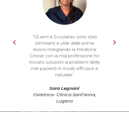
idare i
“Gli anni a Scuolatao sono stati
“Grazi
ato
stimolanti e utile dalle prime
mi
osso
lezioni.Integrando la Medicina
Ago
 senza
Cinese con la mia professione ho
prati
chiaro
trovato soluzioni ai problemi delle
probl
mie pazienti in modo efficace e
naturale”
o
e -
Sara Legnani
Te
carno
Ostetrica- Clinica Sant’anna,
Ospe
Lugano