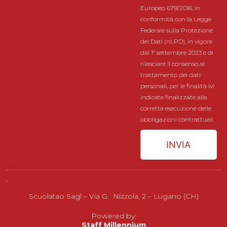
Europeo 679/2016, in
conformità con la Legge
Federale sulla Protezione
dei Dati (nLPD), in vigore
dal 1° settembre 2023 e di
rilasciare il consenso al
trattamento dei dati
personali, per le finalità ivi
indicate finalizzate alla
corretta esecuzione delle
obbligazioni contrattuali.
INVIA
Scuolatao Sagl – Via G. Nizzola, 2 – Lugano (CH)
Powered by:
Staff Millennium