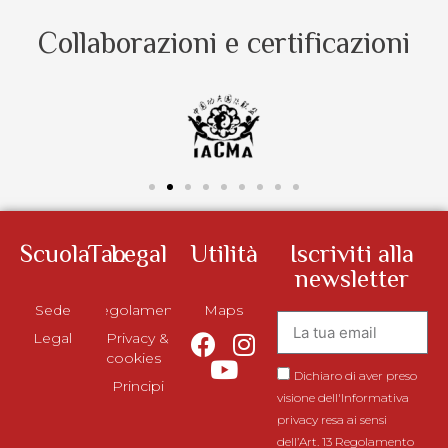
Collaborazioni e certificazioni
ScuolaTao
Legal
Utilità
Iscriviti alla
newsletter
Sede
Regolamento
Maps
Legal
Privacy &
cookies
Dichiaro di aver preso
Principi
visione dell'Informativa
privacy resa ai sensi
dell’Art. 13 Regolamento