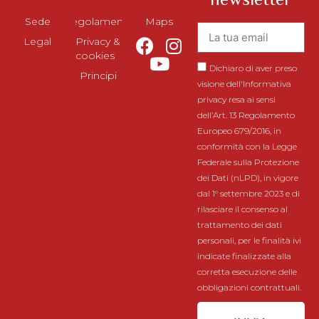
Sede
Regolamento
Maps
Legal
Privacy &
cookies
Dichiaro di aver preso
Principi
visione dell'Informativa
privacy resa ai sensi
dell’Art. 13 Regolamento
Europeo 679/2016, in
conformità con la Legge
Federale sulla Protezione
dei Dati (nLPD), in vigore
dal 1° settembre 2023 e di
rilasciare il consenso al
trattamento dei dati
personali, per le finalità ivi
indicate finalizzate alla
corretta esecuzione delle
obbligazioni contrattuali.