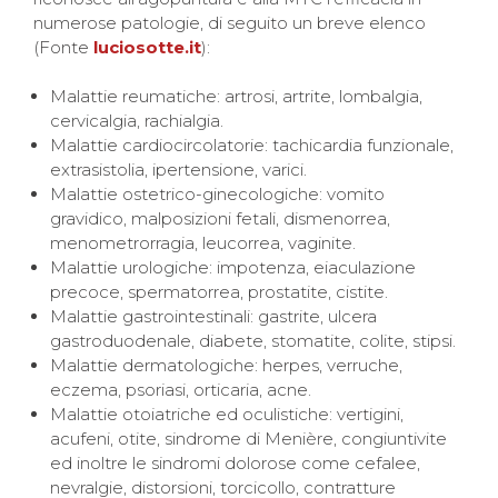
numerose patologie, di seguito un breve elenco
(Fonte
luciosotte.it
):
Malattie reumatiche: artrosi, artrite, lombalgia,
cervicalgia, rachialgia.
Malattie cardiocircolatorie: tachicardia funzionale,
extrasistolia, ipertensione, varici.
Malattie ostetrico-ginecologiche: vomito
gravidico, malposizioni fetali, dismenorrea,
menometrorragia, leucorrea, vaginite.
Malattie urologiche: impotenza, eiaculazione
precoce, spermatorrea, prostatite, cistite.
Malattie gastrointestinali: gastrite, ulcera
gastroduodenale, diabete, stomatite, colite, stipsi.
Malattie dermatologiche: herpes, verruche,
eczema, psoriasi, orticaria, acne.
Malattie otoiatriche ed oculistiche: vertigini,
acufeni, otite, sindrome di Menière, congiuntivite
ed inoltre le sindromi dolorose come cefalee,
nevralgie, distorsioni, torcicollo, contratture