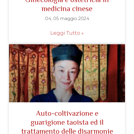
medicina cinese
04, 05 maggio 2024
Leggi Tutto »
Auto-coltivazione e
guarigione taoista ed il
trattamento delle disarmonie