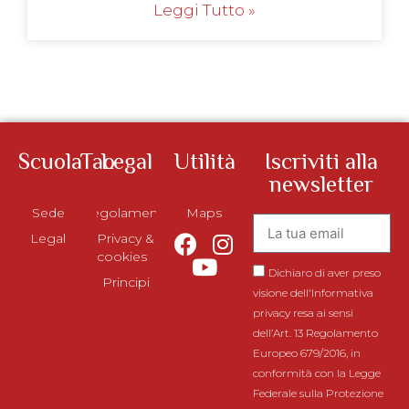
Leggi Tutto »
ScuolaTao
Legal
Utilità
Iscriviti alla
newsletter
Sede
Regolamento
Maps
Legal
Privacy &
cookies
Dichiaro di aver preso
Principi
visione dell'Informativa
privacy resa ai sensi
dell’Art. 13 Regolamento
Europeo 679/2016, in
conformità con la Legge
Federale sulla Protezione