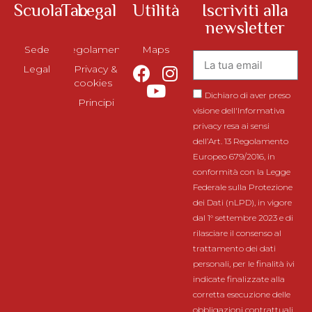
ScuolaTao
Legal
Utilità
Iscriviti alla
newsletter
Sede
Regolamento
Maps
Legal
Privacy &
cookies
Dichiaro di aver preso
Principi
visione dell'Informativa
privacy resa ai sensi
dell’Art. 13 Regolamento
Europeo 679/2016, in
conformità con la Legge
Federale sulla Protezione
dei Dati (nLPD), in vigore
dal 1° settembre 2023 e di
rilasciare il consenso al
trattamento dei dati
personali, per le finalità ivi
indicate finalizzate alla
corretta esecuzione delle
obbligazioni contrattuali.