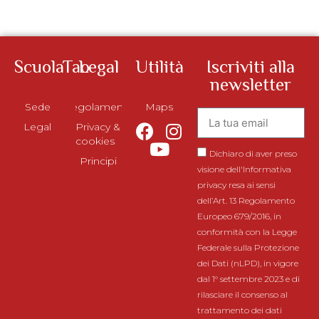
ScuolaTao
Legal
Utilità
Iscriviti alla
newsletter
Sede
Regolamento
Maps
Legal
Privacy &
cookies
Dichiaro di aver preso
Principi
visione dell'Informativa
privacy resa ai sensi
dell’Art. 13 Regolamento
Europeo 679/2016, in
conformità con la Legge
Federale sulla Protezione
dei Dati (nLPD), in vigore
dal 1° settembre 2023 e di
rilasciare il consenso al
trattamento dei dati