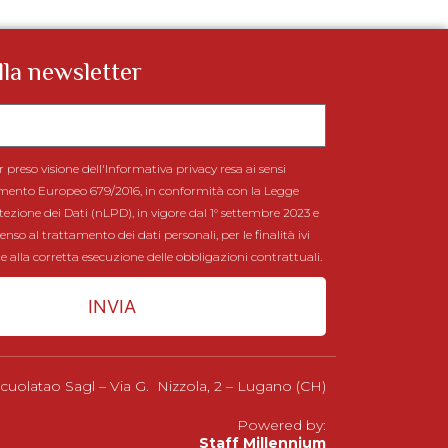
alla newsletter
r preso visione dell'Informativa privacy resa ai sensi
lamento Europeo 679/2016, in conformità con la Legge
tezione dei Dati (nLPD), in vigore dal 1° settembre 2023 e
nsenso al trattamento dei dati personali, per le finalità ivi
te alla corretta esecuzione delle obbligazioni contrattuali.
INVIA
cuolatao Sagl – Via G. Nizzola, 2 – Lugano (CH)
Powered by:
Staff Millennium