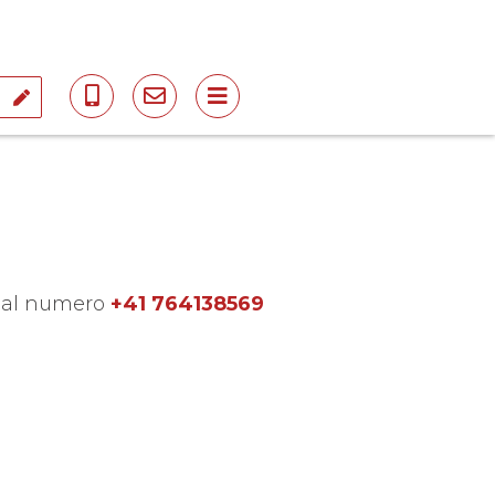
i
ci al numero
+41 764138569