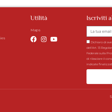
Utilità
Iscriviti 
Maps
ies
Dichiaro di ave
dell’Art. 13 Rego
Federale sulla Pro
di rilasciare il co
indicate finalizza
S