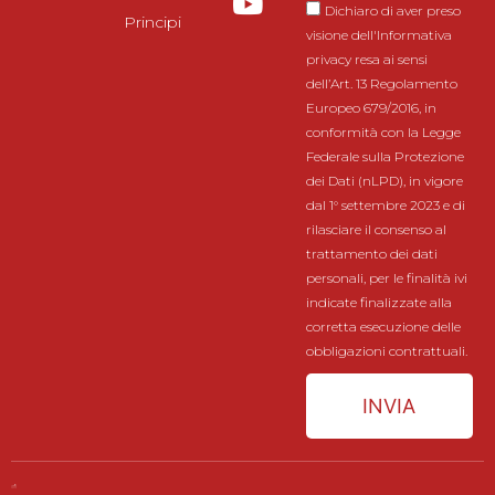
Dichiaro di aver preso
Principi
visione dell'Informativa
privacy resa ai sensi
dell’Art. 13 Regolamento
Europeo 679/2016, in
conformità con la Legge
Federale sulla Protezione
dei Dati (nLPD), in vigore
dal 1° settembre 2023 e di
rilasciare il consenso al
trattamento dei dati
personali, per le finalità ivi
indicate finalizzate alla
corretta esecuzione delle
obbligazioni contrattuali.
INVIA