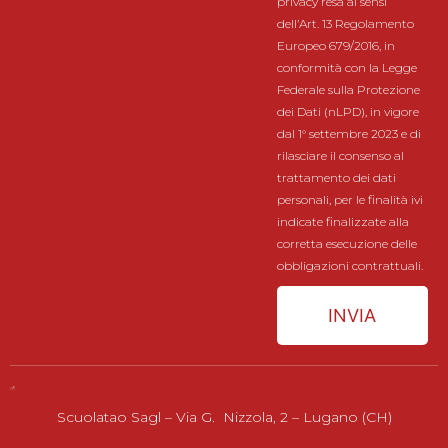
privacy resa ai sensi
dell’Art. 13 Regolamento
Europeo 679/2016, in
conformità con la Legge
Federale sulla Protezione
dei Dati (nLPD), in vigore
dal 1° settembre 2023 e di
rilasciare il consenso al
trattamento dei dati
personali, per le finalità ivi
indicate finalizzate alla
corretta esecuzione delle
obbligazioni contrattuali.
INVIA
Scuolatao Sagl – Via G. Nizzola, 2 – Lugano (CH)