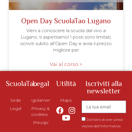
Open Day ScuolaTao Lugano
Vieni a conoscere la scuola dal vivo a
Lugano, ti aspettiamo! I posti sono limitati,
iscriviti subito all’Open Day e avrai il prezzo
migliore per
Vai al corso >
ScuolaTao
Legal
Utilità
Iscriviti alla
newsletter
Sede
Regolamento
Maps
Legal
Privacy &
cookies
Dichiaro di aver preso
Principi
visione dell'Informativa