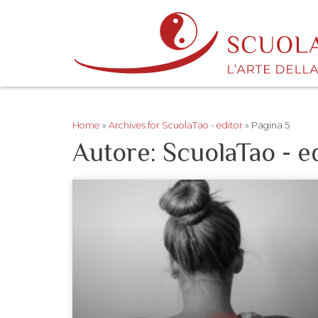
Home
»
Archives for ScuolaTao - editor
»
Pagina 5
Autore:
ScuolaTao - e