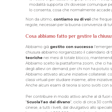
modalità supporta chi dovesse comunque perd
lo consenta, cosa che normalmente accade per
Non da ultimo,
contiamo
su di voi
che frequent
regole, necessari per la buona convivenza di tut
Cosa abbiamo fatto per gestire la chius
Abbiamo già
gestito con successo
l’emergen
chiusura abbiamo riorganizzato il calendario di 
teoriche
nei mesi di totale blocco, mantenendo 
Abbiamo scelto la piattaforma zoom, che ci ha b
degli allievi on demand, per chi non ha potuto seg
Abbiamo attivato alcune iniziative collaterali: conf
classi virtuali per studiare insieme, altre iniziati
Anche alcuni esami di teoria si sono svolti con s
Per contribuire in modo attivo anche al di fuori
“
ScuolaTao dal divano
“, ciclo di circa 30 co
cinese, a tutti i livelli, dal divulgativo allo specia