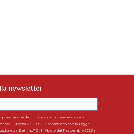
alla newsletter
r preso visione dell'Informativa privacy resa ai sensi
lamento Europeo 679/2016, in conformità con la Legge
tezione dei Dati (nLPD), in vigore dal 1° settembre 2023 e