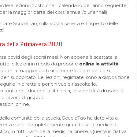
ere lezioni (posto che il calendario dell’anno seguente
 la maggior parte dei corsi annuali/pluriennali)
ate ScuolaTao, sulla vostra serietà e il rispetto delle
ti.
ura della Primavera 2020
za covid degli scorsi mesi. Non appena è scattata la
tutte le lezioni in modo da proporre
online le attività
per la maggior parte inalterate le date dei corsi.
en supportato. Le lezioni, registrate, sono a disposizione
uirle in diretta e per chi vuole riascoltarle.
ronti con i docenti in altri orari, disponibilità di usare le
ve di lavoro di gruppo.
essioni online.
 della comunità della scuola, ScuolaTao ha dato vita a
nferenze serali completamente gratuite sulla medicina
listico, in tutti i rami della medicina cinese. Questa iniziativa