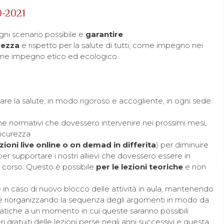
0-2021
gni scenario possibile e
garantire
rezza
e rispetto per la salute di tutti, come impegno nei
 come impegno etico ed ecologico.
vare la salute, in modo rigoroso e accogliente, in ogni sede.
normativi che dovessero intervenire nei prossimi mesi,
sicurezza
ezioni live online o on demad in differita
) per diminuire
r supportare i nostri allievi che dovessero essere in
n corso. Questo è possibile
per le lezioni teoriche
e non
e in caso di nuovo blocco delle attività in aula, mantenendo
orsi e riorganizzando la sequenza degli argomenti in modo da
 pratiche a un momento in cui queste saranno possibili
 gratuiti delle lezioni perse negli anni successivi e questa