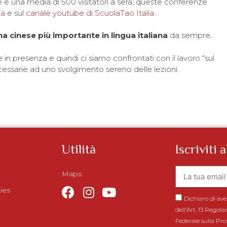
e e una media di 500 visitatori a sera; queste conferenze
ia
e sul
canale youtube di ScuolaTao Italia
.
a cinese più importante in lingua italiana
da sempre.
e in presenza e quindi ci siamo confrontati con il lavoro “sul
essarie ad uno svolgimento sereno delle lezioni.
Utilità
Iscriviti 
Maps
ies
Dichiaro di ave
dell’Art. 13 Rego
Federale sulla Pro