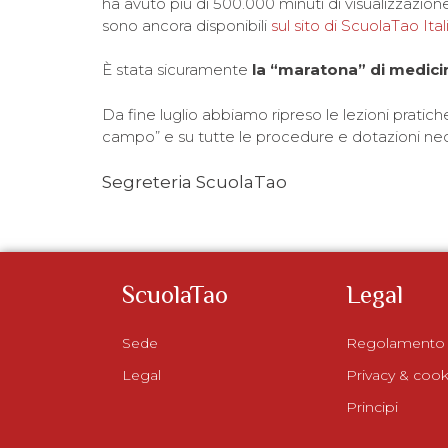
ha avuto più di 500.000 minuti di visualizzazion
sono ancora disponibili
sul sito di ScuolaTao Ital
È stata sicuramente
la “maratona” di medicin
Da fine luglio abbiamo ripreso le lezioni pratich
campo” e su tutte le procedure e dotazioni nec
Segreteria ScuolaTao
ScuolaTao
Legal
Sede
Regolamento
Legal
Privacy & cook
Principi