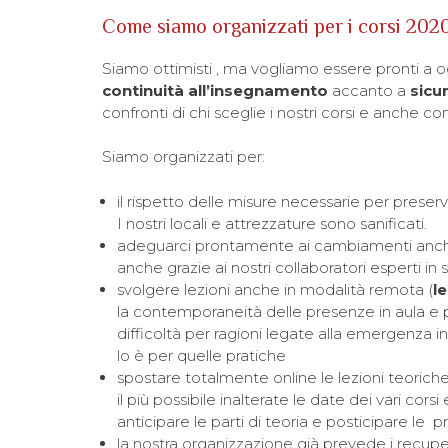
Come siamo organizzati per i corsi 202
Siamo ottimisti , ma vogliamo essere pronti a o
continuità
all’insegnamento
accanto a
sicu
confronti di chi sceglie i nostri corsi e anche
Siamo organizzati per:
il rispetto delle misure necessarie per preser
I nostri locali e attrezzature sono sanificati.
adeguarci prontamente ai cambiamenti anche 
anche grazie ai nostri collaboratori esperti in 
svolgere lezioni anche in modalità remota (
l
la contemporaneità delle presenze in aula e pe
difficoltà per ragioni legate alla emergenza i
lo è per quelle pratiche
spostare totalmente online le lezioni teorich
il più possibile inalterate le date dei vari c
anticipare le parti di teoria e posticipare le
la nostra organizzazione già prevede i recuperi