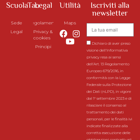
ScuolaTao
Legal
Utilità
Iscriviti alla
newsletter
Sede
Regolamento
Maps
Legal
Privacy &
cookies
Dichiaro di aver preso
Principi
visione dell'Informativa
privacy resa ai sensi
dell’Art. 13 Regolamento
Europeo 679/2016, in
conformità con la Legge
Federale sulla Protezione
dei Dati (nLPD), in vigore
dal 1° settembre 2023 e di
rilasciare il consenso al
trattamento dei dati
personali, per le finalità ivi
indicate finalizzate alla
corretta esecuzione delle
obbligazioni contrattuali.