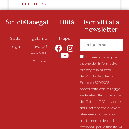
LEGGI TUTTO »
ScuolaTao
Legal
Utilità
Iscriviti alla
newsletter
Sede
Regolamento
Maps
Legal
Privacy &
cookies
Dichiaro di aver preso
Principi
visione dell'Informativa
privacy resa ai sensi
dell’Art. 13 Regolamento
Europeo 679/2016, in
conformità con la Legge
Federale sulla Protezione
dei Dati (nLPD), in vigore
dal 1° settembre 2023 e di
rilasciare il consenso al
trattamento dei dati
personali, per le finalità ivi