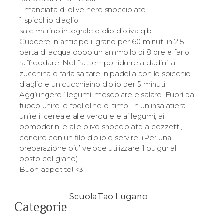
1 manciata di olive nere snocciolate
1 spicchio d’aglio
sale marino integrale e olio d’oliva q.b.
Cuocere in anticipo il grano per 60 minuti in 2.5
parta di acqua dopo un ammollo di 8 ore e farlo
raffreddare. Nel frattempo ridurre a dadini la
zucchina e farla saltare in padella con lo spicchio
d’aglio e un cucchiaino d’olio per 5 minuti.
Aggiungere i legumi, mescolare e salare. Fuori dal
fuoco unire le foglioline di timo. In un’insalatiera
unire il cereale alle verdure e ai legumi, ai
pomodorini e alle olive snocciolate a pezzetti,
condire con un filo d’olio e servire. (Per una
preparazione piu’ veloce utilizzare il bulgur al
posto del grano)
Buon appetito! <3
ScuolaTao Lugano
Categorie