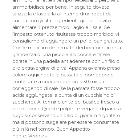
ammollo nel latte il tempo necessario perché si
ammorbidisca per bene. In seguito dovete
strizzarla e lavorarla all’interno di un robot da
cucina con gli altri ingredienti: quindi il lievito
alimentare, il prezzemolo, l’aglio e il sale. Se
l’impasto ottenuto risultasse troppo morbido, vi
consigliamo di aggiungere un po’ di pan grattato.
Con le mani umide formate dei bocconcini della
grandezza di una piccola albicocca e fatele
dorate in una padella antiaderente con un filo di
olio extravergine di oliva. Appena avranno preso
colore aggiungete la passata di pomodoro e
continuate a cuocere per circa 30 minuti
correggendo di sale (se la passata fosse troppo
acida aggiungete la punta di un cucchiaino di
zucchero). Al termine unite del basilico fresco a
decorazione Queste polpette vegane di pane al
sugo si conservano un paio di giorni in frigorifero
ma si possono surgelare per essere consumate
più in là nel tempo. Buon Appetito
Fonte: Vegolosi.it