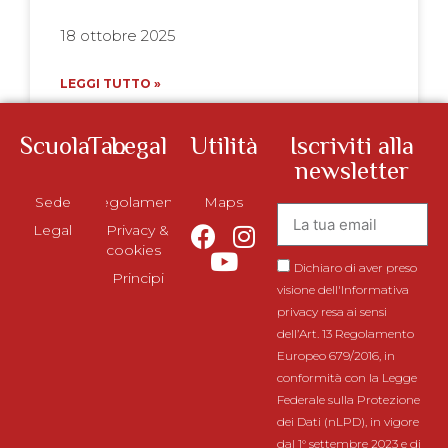
18 ottobre 2025
LEGGI TUTTO »
ScuolaTao
Legal
Utilità
Iscriviti alla
newsletter
Sede
Regolamento
Maps
Legal
Privacy &
cookies
Dichiaro di aver preso
Principi
visione dell'Informativa
privacy resa ai sensi
dell’Art. 13 Regolamento
Europeo 679/2016, in
conformità con la Legge
Federale sulla Protezione
dei Dati (nLPD), in vigore
dal 1° settembre 2023 e di