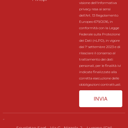
visione dell'Informativa
privacy resa ai sensi
dell’Art. 13 Regolamento
Europeo 679/2016, in
conformità con la Legge
Federale sulla Protezione
dei Dati (nLPD), in vigore
dal 1° settembre 2023 e di
rilasciare il consenso al
trattamento dei dati
personali, per le finalità ivi
indicate finalizzate alla
corretta esecuzione delle
obbligazioni contrattuali.
INVIA
Scuolatao Sagl – Via G. Nizzola, 2 – Lugano (CH)