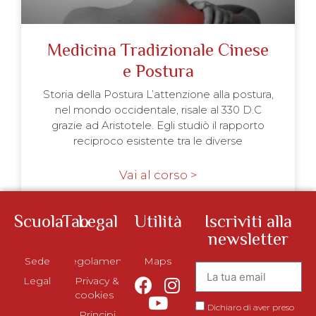
Medicina Tradizionale Cinese
e Postura
Storia della Postura L’attenzione alla postura,
nel mondo occidentale, risale al 330 D.C
grazie ad Aristotele. Egli studiò il rapporto
reciproco esistente tra le diverse
Vai al corso >
ScuolaTao
Legal
Utilità
Iscriviti alla
newsletter
Sede
Regolamento
Maps
Legal
Privacy &
cookies
Dichiaro di aver preso
Principi