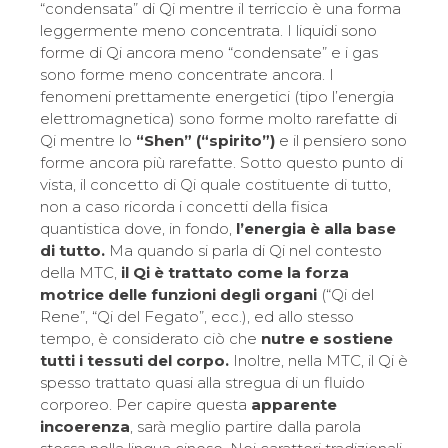
“condensata” di Qi mentre il terriccio è una forma
leggermente meno concentrata. I liquidi sono
forme di Qi ancora meno “condensate” e i gas
sono forme meno concentrate ancora. I
fenomeni prettamente energetici (tipo l’energia
elettromagnetica) sono forme molto rarefatte di
Qi mentre lo
“Shen” (“spirito”)
e il pensiero sono
forme ancora più rarefatte. Sotto questo punto di
vista, il concetto di Qi quale costituente di tutto,
non a caso ricorda i concetti della fisica
quantistica dove, in fondo,
l’energia è alla base
di tutto.
Ma quando si parla di Qi nel contesto
della MTC,
il Qi è trattato come la forza
motrice delle funzioni degli organi
(“Qi del
Rene”, “Qi del Fegato”, ecc.), ed allo stesso
tempo, è considerato ciò che
nutre e sostiene
tutti i tessuti del corpo.
Inoltre, nella MTC, il Qi è
spesso trattato quasi alla stregua di un fluido
corporeo.
Per capire questa
apparente
incoerenza
, sarà meglio partire dalla parola