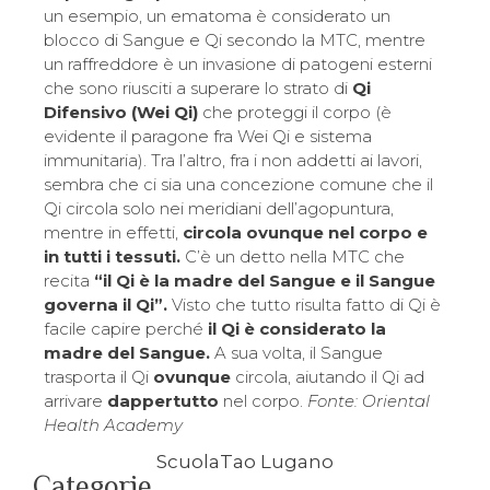
un esempio, un ematoma è considerato un
blocco di Sangue e Qi secondo la MTC, mentre
un raffreddore è un invasione di patogeni esterni
che sono riusciti a superare lo strato di
Qi
Difensivo (Wei Qi)
che proteggi il corpo (è
evidente il paragone fra Wei Qi e sistema
immunitaria). Tra l’altro, fra i non addetti ai lavori,
sembra che ci sia una concezione comune che il
Qi circola solo nei meridiani dell’agopuntura,
mentre in effetti,
circola ovunque nel corpo e
in tutti i tessuti.
C’è un detto nella MTC che
recita
“il Qi è la madre del Sangue e il Sangue
governa il Qi”.
Visto che tutto risulta fatto di Qi è
facile capire perché
il Qi è considerato la
madre del Sangue.
A sua volta, il Sangue
trasporta il Qi
ovunque
circola, aiutando il Qi ad
arrivare
dappertutto
nel corpo.
Fonte: Oriental
Health Academy
ScuolaTao Lugano
Categorie