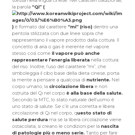
stessa nella lingua cinese. Nei caratteri tradizionali,
la parola
“Qi” (
)
è formato dal carattere
“mi” (riso)
dentro una
pentola stilizzata con due linee sopra che
rappresentano il vapore prodotto dalla cottura. Il
concetto di aria o gas è inerente nel vapore
stesso così come
il vapore può anche
rappresentare l’energia liberata
nella cottura
del riso. Inoltre, l’uso del carattere “mi”, che
simboleggia il cibo base della dieta cinese, porta
la mente a pensare a qualcosa di
nutriente.
Nel
corpo umano, la
circolazione libera
e non
ostruita del Qi nel corpo
è alla base della salute.
Secondo la MTC, lo stato naturale dell’uomo è
uno stato di salute. Se c’è una corretta e libera
circolazione di Qi nel corpo, q
uesto stato di
salute perdura
ma se la libera circolazione viene
ostacolata, si creano le condizioni per la
nascita
di patologie più o meno serie.
Tanto per fare