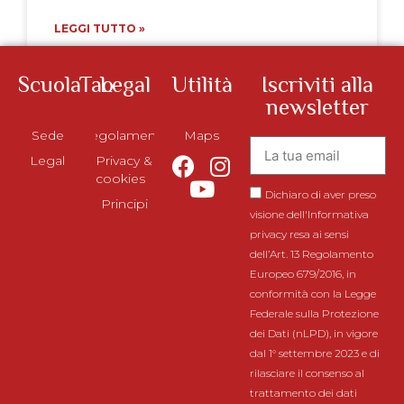
LEGGI TUTTO »
ScuolaTao
Legal
Utilità
Iscriviti alla
newsletter
Sede
Regolamento
Maps
Legal
Privacy &
cookies
Dichiaro di aver preso
Principi
visione dell'Informativa
privacy resa ai sensi
dell’Art. 13 Regolamento
Europeo 679/2016, in
conformità con la Legge
Federale sulla Protezione
dei Dati (nLPD), in vigore
dal 1° settembre 2023 e di
rilasciare il consenso al
trattamento dei dati