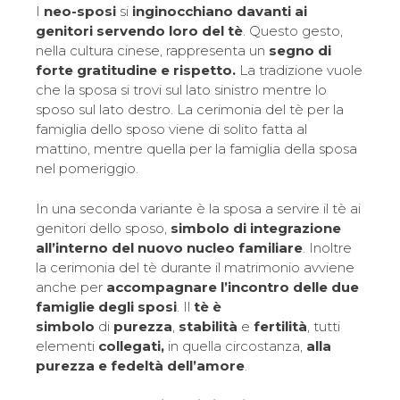
I
neo-sposi
si
inginocchiano davanti ai
genitori servendo loro del tè
. Questo gesto,
nella cultura cinese, rappresenta un
segno di
forte gratitudine e rispetto.
La tradizione vuole
che la sposa si trovi sul lato sinistro mentre lo
sposo sul lato destro. La cerimonia del tè per la
famiglia dello sposo viene di solito fatta al
mattino, mentre quella per la famiglia della sposa
nel pomeriggio.
In una seconda variante è la sposa a servire il tè ai
genitori dello sposo,
simbolo di integrazione
all’interno del nuovo nucleo familiare
. Inoltre
la cerimonia del tè durante il matrimonio avviene
anche per
accompagnare l’incontro delle due
famiglie degli sposi
. Il
tè è
simbolo
di
purezza
,
stabilità
e
fertilità
, tutti
elementi
collegati,
in quella circostanza,
alla
purezza e fedeltà dell’amore
.