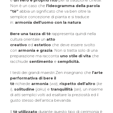
è
un vero e proprio rito
per la tradizione cinese.
Non è un caso che
l’ideogramma della parola
“tè”
abbia un significato che va ben oltre la
semplice concezione di pianta e si traduce
in:
armonia dell’uomo con la natura
.
Bere una tazza di tè
rappresenta quindi nella
cultura orientale un
atto
creativo
ed
estetico
che deve essere svolto
con
armonia e grazia
. Non si tratta solo di una
preparazione ma racconta
uno stile di vita
che
racchiude
sentimento
e
semplicità.
I testi dei grandi maestri Zen insegnano che
l’arte
performativa di bere il
tè
richiede
armonia
(
wa
),
rispetto
dell’altro
(
ke
i
),
solitudine
(
jaku
) e
tranquillità
(
sei
), un insieme
di atti semplici volti ad esaltare la preziosità ed il
gusto stesso dell’antica bevanda.
Il
tè utilizzato
durante questo tipo di cerimonia è