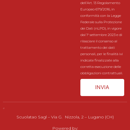
dell’Art. 13 Regolamento
Europeo 679/2016, in
conformità con la Legge
Federale sulla Protezione
dei Dati (nLPD), in vigore
dal 1° settembre 2023 e di
rilasciare il consenso al
trattamento dei dati
personali, per le finalità ivi
indicate finalizzate alla
corretta esecuzione delle
obbligazioni contrattuali.
INVIA
Scuolatao Sagl – Via G. Nizzola, 2 – Lugano (CH)
Powered by: