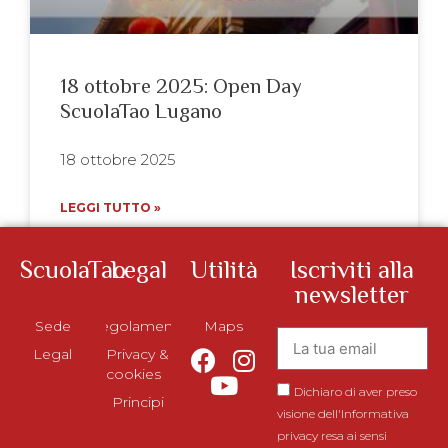
18 ottobre 2025: Open Day
ScuolaTao Lugano
18 ottobre 2025
LEGGI TUTTO »
ScuolaTao
Legal
Utilità
Iscriviti alla
newsletter
Sede
Regolamento
Maps
Legal
Privacy &
cookies
Dichiaro di aver preso
Principi
visione dell'Informativa
privacy resa ai sensi