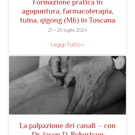
Formazione pratica in
agopuntura, farmacoterapia,
tuina, qigong (M6) in Toscana
21 – 25 luglio 2024
Leggi Tutto »
La palpazione dei canali – con
Dr. Jason D. Robertson