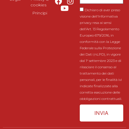
cookies
Dichiaro di aver preso
Principi
visione dell'Informativa
privacy resa ai sensi
dell’Art. 13 Regolamento
Europeo 679/2016, in
conformità con la Legge
Federale sulla Protezione
dei Dati (nLPD), in vigore
dal 1° settembre 2023 e di
rilasciare il consenso al
trattamento dei dati
personali, per le finalità ivi
indicate finalizzate alla
corretta esecuzione delle
obbligazioni contrattuali.
INVIA