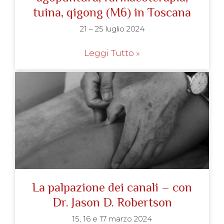
tuina, qigong (M6) in Toscana
21 – 25 luglio 2024
Leggi Tutto »
La palpazione dei canali – con
Dr. Jason D. Robertson
15, 16 e 17 marzo 2024