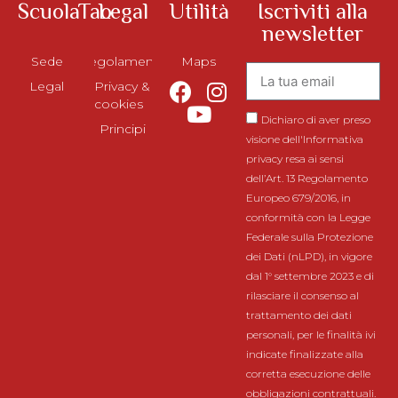
ScuolaTao
Legal
Utilità
Iscriviti alla
newsletter
Sede
Regolamento
Maps
Legal
Privacy &
cookies
Dichiaro di aver preso
Principi
visione dell'Informativa
privacy resa ai sensi
dell’Art. 13 Regolamento
Europeo 679/2016, in
conformità con la Legge
Federale sulla Protezione
dei Dati (nLPD), in vigore
dal 1° settembre 2023 e di
rilasciare il consenso al
trattamento dei dati
personali, per le finalità ivi
indicate finalizzate alla
corretta esecuzione delle
obbligazioni contrattuali.